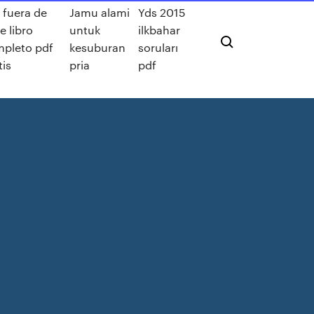
 fuera de
Jamu alami
Yds 2015
e libro
untuk
ilkbahar
pleto pdf
kesuburan
soruları
tis
pria
pdf