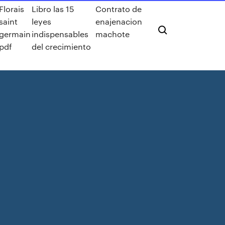
Florais
Libro las 15
Contrato de
saint
leyes
enajenacion
germain
indispensables
machote
pdf
del crecimiento